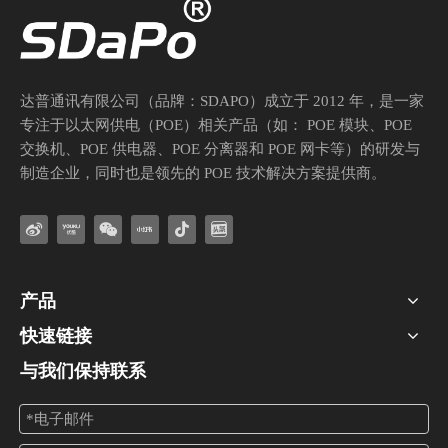
达普通讯有限公司（品牌：SDAPO）成立于 2012 年，是一家
专注于以太网供电（POE）相关产品（如： POE 模块、POE
智慧显示，供电革新——DP2660-SX/DP3063-SX PoE PD模块赋能商用显示新时代
交换机、POE 供电器、POE 分离器和 POE 网卡等）的研发与
在数字化转型的浪潮中，商用显示器已成为企业形象展示、教育互动教学、
制造企业，同时也是领先的 POE 技术解决方案提供商。
产品
快速链接
与我们保持联系
PoE分离器的作用和如何选择分离器？