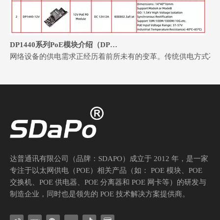
DP1440系列PoE模块介绍（DP1440-5V & DP1440-12V）
网络设备的供电需求正经历着前所未有的变革。传统供电方式不仅布线
达普通讯有限公司（品牌：SDAPO）成立于 2012 年，是一家
专注于以太网供电（POE）相关产品（如： POE 模块、POE
交换机、POE 供电器、POE 分离器和 POE 网卡等）的研发与
智慧显示，供电革新——DP2660-SX/DP3063-SX PoE PD模块赋能商用显示新时代
制造企业，同时也是领先的 POE 技术解决方案提供商。
在数字化转型的浪潮中，商用显示器已成为企业形象展示、教育互动教学、