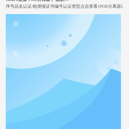
序号品名认证/检测项证书编号认证类型点击查看1POE分离器UKCAGTSC20251009