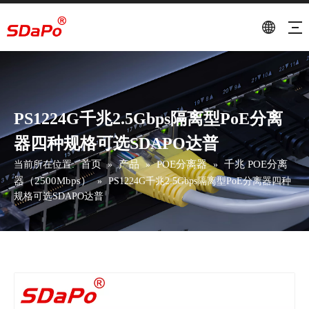
PS1224G千兆2.5Gbps隔离型PoE分离
器四种规格可选SDAPO达普
首页
产品
POE分离器
千兆 POE分离
当前所在位置:
»
»
»
器（2500Mbps）
»
PS1224G千兆2.5Gbps隔离型PoE分离器四种
规格可选SDAPO达普