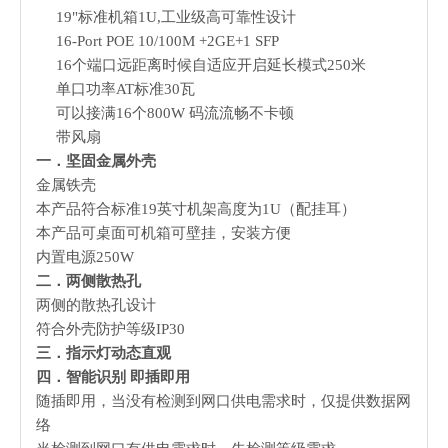
19"标准机箱1U,工业级高可靠性设计
16-Port POE 10/100M +2GE+1 SFP
16个端口远距离时候自适应开启延长模式250米
单口功率AT标准30瓦
可以接满16个800W 码流流畅不卡顿
带风扇
一．坚固金属外壳
金属铁壳
本产品符合标准19英寸机架高度为1U（配挂耳）
本产品可桌面可机箱可壁挂，安装方便
内置电源250W
二．两侧散热孔
两侧的散热孔设计
符合外壳防护等级IP30
三．指示灯动态直观
四．智能识别 即插即用
随插即用，当没有检测到网口供电需求时，仅提供数据网
络