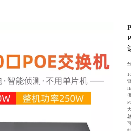
背
I
供
大
总