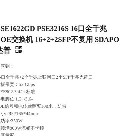
PSE1622GD PSE3216S 16口全千兆
POE交换机 16+2+2SFP不复用 SDAPO
达普
分享到：
16口全千兆+2个千兆上联网口2个SFP千兆光纤口
板带宽：52 Gbps
EEE802.3af/at 标准
电脚位:1,2+/3,6-
POE信号和电传输距离100米，防雷
小:295*165*44mm
功率:250W
可接满800W流畅不卡顿
挂耳标配