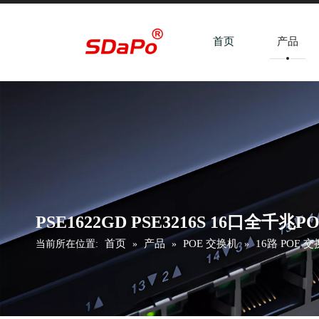
首页
产品
PSE1622GD PSE3216S 16口全千兆
首页
产品
POE 交换机
16路 POE 
当前所在位置:
»
»
»