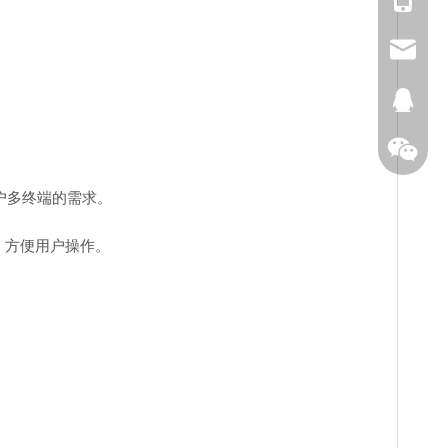
vivian_x
vivian@s
2851558
户多终端的需求。
，方便用户操作。