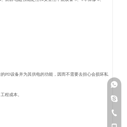
/at标准的PD设备并为其供电的功能，因而不需要去担心会损坏私
1372432
了工程成本。
chuchao 
0755-283
1372432