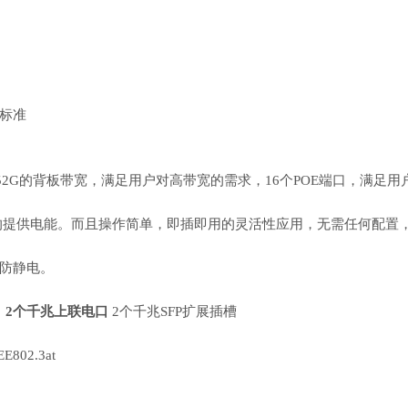
az标准
2G的背板带宽，满足用户对高带宽的需求，16个POE端口，满足用
的提供电能。而且操作简单，即插即用的灵活性应用，无需任何配置
S防静电。
）
2个千兆上联电口
2个千兆SFP扩展插槽
E802.3at