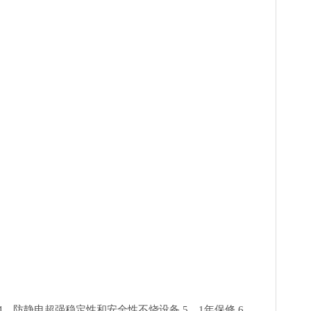
4、防静电超强稳定性和安全性不烧设备 5、1年保修 6、