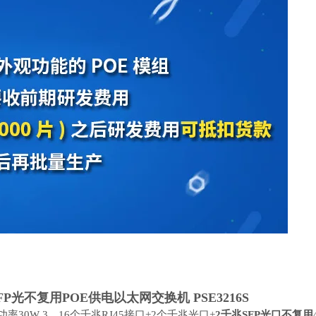
FP
光
不复用
POE供电以太网交换机 PSE32
16
S
30W 3、16个千兆RJ45接口+2个千兆光口+
2千兆
SFP
光口
不复用