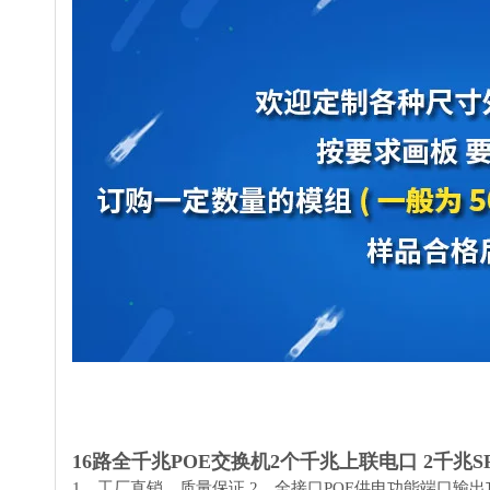
16
路全千兆POE交换机
2个千兆上联电口
2千兆
S
1、工厂直销，质量保证 2、全接口POE供电功能端口输出功率