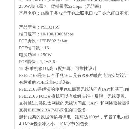
250W总电源 7、背板带宽52Gbps（无阻塞）
产品名称：16路千兆+
2个千兆上联电口+
2千兆光纤口不复
产品型号：PSE3216S
端口速率：10/100/1000Mbps
POE协议：IEEE802.3af/at
POE端口数：16
电源功率：250W
POE脚位：1,2+/3,6-
19"标准机箱1U,高（配挂耳）可靠性设计
PSE3216S是16口全千兆16口具有POE功能的专为安防
有标准的POE或非POE设备。
PSE3216S是经济的使用POE部署无线访问点(AP)和
PSE3216S POE交换机可以有效解决维护反锁、无
支持通过5类以太网线的无线访问点（AP）和网络监控摄
支持IEEE802.3AF/AT标准的PD设备
超长距离的数据传输与供电，距离达100米，节省了电力
4.1Mbit包缓冲大小，10K字节的包长